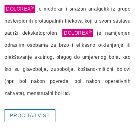
®
DOLOREX
je moderan i snažan analgetik iz grupe
nesteroidnih protuupalnih lijekova koji u svom sastavu
®
sadrži deksketoprofen.
DOLOREX
je namijenjen
odraslim osobama za brzo i efikasno otklanjanje ili
olakšavanje akutnog, blagog do umjerenog bola, kao
što su glavobolja, zubobolja, koštano-mišićni bolovi
(npr. bol nakon povreda, bol nakon operativnih
zahvata), menstrualni bol itd.
PROČITAJ VIŠE